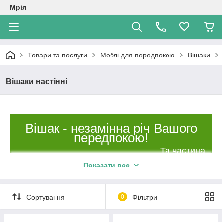
Мрія
Товари та послуги
Меблі для передпокою
Вішаки
Вішаки настінні
Вішак - незамінна річ Вашого
передпокою!
Та частина
меблів, завдяк
Показати все
якій, завжди
порядок в
передпокої!
Сортування
0
Фільтри
Ваш одяг і одяг
Ваших гостей