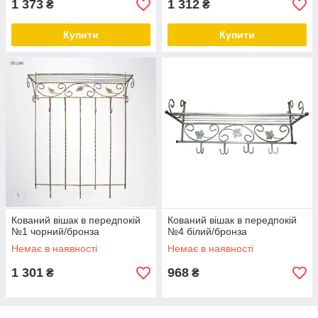
1 373
1 312
₴
₴
Купити
Купити
Кований вішак в передпокій
Кований вішак в передпокій
№1 чорний/бронза
№4 білий/бронза
Немає в наявності
Немає в наявності
1 301
968
₴
₴