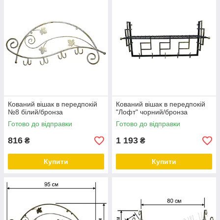
залишиться чис
та випрасуваним
Відправка по всі
Україні.
Ознайомитис
з
асортименто
Кований вішак в передпокій
Кований вішак в передпокій
№8 білий/бронза
"Лофт" чорний/бронза
Готово до відправки
Готово до відправки
816
1 193
₴
₴
Купити
Купити