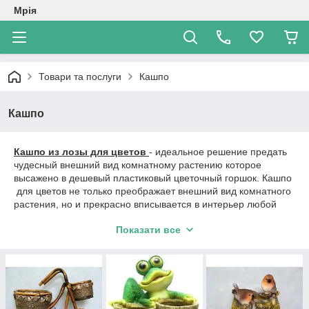
Мрія
Товари та послуги
Кашпо
Кашпо
Кашпо из лозы для цветов​
- идеальное решение предать
чудесный внешний вид комнатному растению которое
высажено в дешевый пластиковый цветочный горшок. Кашпо
для цветов не только преображает внешний вид комнатного
растения, но и прекрасно вписывается в интерьер любой
комнаты, офиса.
Показати все
Кашпо для цветов самых различных форм и
размеров представлены в нашем
интернет-магазине
«МРИЯ»
. Если Вы хотите купить кашпо для цветов, то мы с
большим удовольствием представим вашему вниманию
кашпо из лозы, из керамики и пласт керамики для цветов
различных форм и размеров.