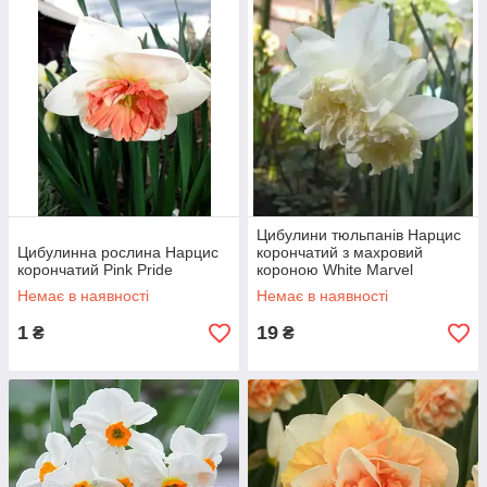
Цибулини тюльпанів Нарцис
Цибулинна рослина Нарцис
корончатий з махровий
корончатий Pink Pride
короною White Marvel
Немає в наявності
Немає в наявності
1
19
₴
₴