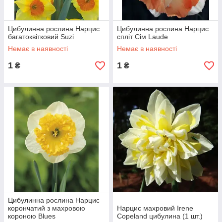
Цибулинна рослина Нарцис
Цибулинна рослина Нарцис
багатоквітковий Suzi
спліт Сім Laude
Немає в наявності
Немає в наявності
1
1
₴
₴
Цибулинна рослина Нарцис
корончатий з махровою
Нарцис махровий Irene
короною Blues
Copeland цибулина (1 шт.)