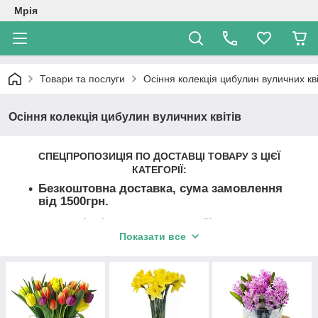
Мрія
Товари та послуги
Осіння колекція цибулин вуличних кві
Осіння колекція цибулин вуличних квітів
СПЕЦПРОПОЗИЦІЯ ПО ДОСТАВЦІ ТОВАРУ З ЦІЄЇ
КАТЕГОРІЇ:
Безкоштовна доставка, сума замовлення
від
15
00грн.
при купівлі товару на суму
більше
2000грн.
доставка за нас рахунок -- до
Показати все
дверей Вашого будинку (якщо така послуга
існує у Вашому місті)
Відправка замовлень планується на першу
половину вересня в порядку черги. В першу
чергу відправляються оплачені замовлення.