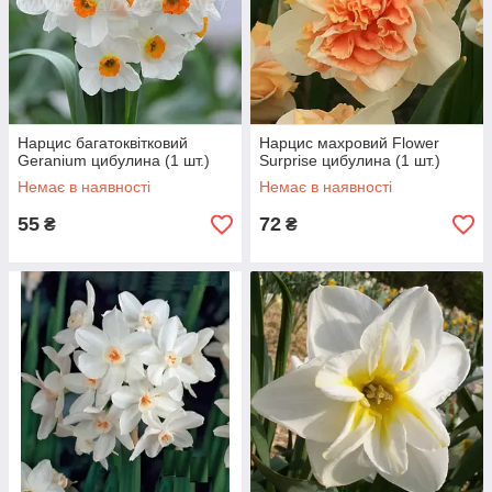
Нарцис багатоквітковий
Нарцис махровий Flower
Geranium цибулина (1 шт.)
Surprise цибулина (1 шт.)
Немає в наявності
Немає в наявності
55
72
₴
₴