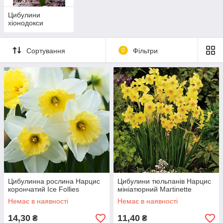
Цибулини
хіонодокси
Сортування
0
Фільтри
Цибулинна рослина Нарцис
Цибулини тюльпанів Нарцис
корончатий Ice Follies
мініатюрний Martinette
Немає в наявності
Немає в наявності
14,30
11,40
₴
₴