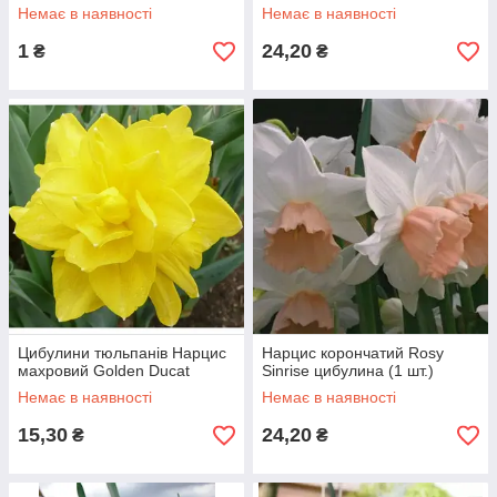
Немає в наявності
Немає в наявності
1
24,20
₴
₴
Цибулини тюльпанів Нарцис
Нарцис корончатий Rosy
махровий Golden Ducat
Sinrise цибулина (1 шт.)
Немає в наявності
Немає в наявності
15,30
24,20
₴
₴