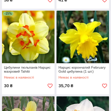
58
41
₴
₴
-15%
Цибулини тюльпанів Нарцис
Нарцис корончатий February
махровий Tahitii
Gold цибулина (1 шт.)
Немає в наявності
Немає в наявності
30
35,70
₴
₴