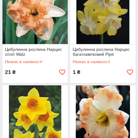
Цибулинна рослина Нарцис
Цибулинна рослина Нарцис
спліт Walz
багатоквітковий Pipit
Немає в наявності
Немає в наявності
21
1
₴
₴