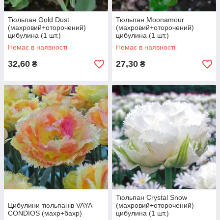
Тюльпан Gold Dust
Тюльпан Moonamour
(махровий+оторочений)
(махровий+оторочений)
цибулина (1 шт.)
цибулина (1 шт.)
Немає в наявності
Немає в наявності
32,60
27,30
₴
₴
Тюльпан Crystal Snow
Цибулини тюльпанів VAYA
(махровий+оторочений)
CONDIOS (махр+бахр)
цибулина (1 шт.)