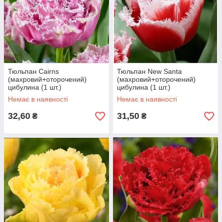
Тюльпан Cairns
Тюльпан New Santa
(махровий+оторочений)
(махровий+оторочений)
цибулина (1 шт.)
цибулина (1 шт.)
Немає в наявності
Немає в наявності
32,60
31,50
₴
₴