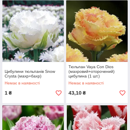
Тюльпан Vaya Con Dios
Цибулини тюльпанів Snow
(махровий+оторочений)
Crysta (махр+бахр)
цибулина (1 шт.)
Немає в наявності
Немає в наявності
1
43,10
₴
₴