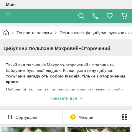
Мрія
Товари та послуги
Осіння колекція цибулин вуличних кві
Цибулини тюльпанів Махровий+Оторочений
Такий вид тюльпанів Махрово-оторочений не залишити
байдужим будь-якої людини. Квітки цього виду цибулин
тюльпанів
нагадують собою півонія, тільки з отороченим
краєм.
Цибулинні тюльпани цього сорту прекрасно почувають себе
на домашніх гірках, так як мають не дуже високі стебла.
Показати все
Квітка тюльпан має діаметр до 10 см і широку гаму кольорів,
за допомогою яких Ви зможете прикрасити будь-який куточок
Вашого ділянки. Висота квітки 25-35см, що робить цей вид
Сортування
0
Фільтри
тюльпана універсальним. Цвіте тюльпан в кінці квітня, тому
вважається, що він пізній, з тривалістю цвітіння до 3х тижнів
В нашому каталозі Ви зможете замовити різні цибулинні