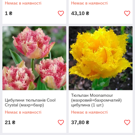
Немає в наявності
Немає в наявності
1
43,10
₴
₴
Тюльпан Moonamour
Цибулини тюльпанів Cool
(махровий+бахромчатий)
Crystal (махр+бахр)
цибулина (1 шт.)
Немає в наявності
Немає в наявності
21
37,80
₴
₴