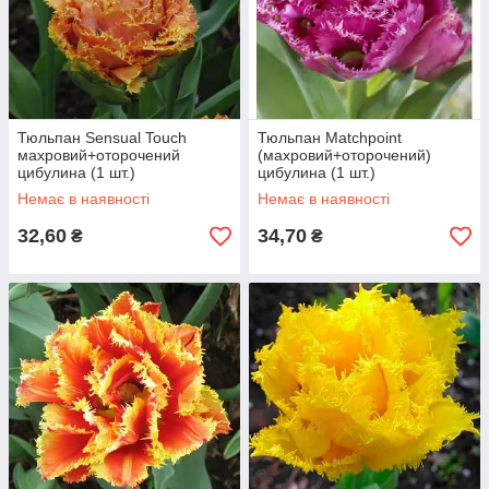
Тюльпан Sensual Touch
Тюльпан Matchpoint
махровий+оторочений
(махровий+оторочений)
цибулина (1 шт.)
цибулина (1 шт.)
Немає в наявності
Немає в наявності
32,60
34,70
₴
₴