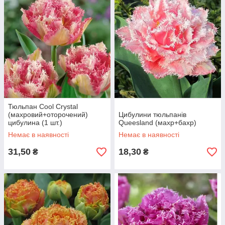
рослини за вигідною ціною і відмінної якості. Доставка в будь-
яке місто України такими компаніями Нова пошта, Укрпошта,
Делівері.
Так само Ми пропонуємо Вашій увазі такі розділи як
цибулини гіацинтів, цибулини нарцисів, цибулини
крокусів.
Оформляйте замовлення і Ми з великим задоволенням
будемо їх виконувати!
Тюльпан Cool Crystal
(махровий+оторочений)
Цибулини тюльпанів
цибулина (1 шт.)
Queesland (махр+бахр)
Немає в наявності
Немає в наявності
31,50
18,30
₴
₴