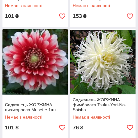
Немає в наявності
Немає в наявності
101
153
₴
₴
Саджанець ЖОРЖИНА
Саджанець ЖОРЖИНА
фимбриата Tsuku-Yori-No-
низькоросла Musette 1шт.
Shisha
Немає в наявності
Немає в наявності
101
76
₴
₴