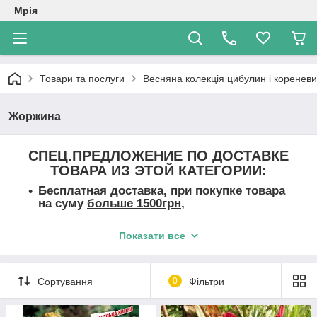
Мрія
Товари та послуги
Весняна колекція цибулин і коренев
Жоржина
СПЕЦ.ПРЕДЛОЖЕНИЕ ПО ДОСТАВКЕ
ТОВАРА ИЗ ЭТОЙ КАТЕГОРИИ:
Бесплатная доставка, при покупке товара
на суму
больше 1500грн
,
при покупке товара на суму
больше
Показати все
2000грн.
доставка за нас счет -- к двери
Вашего дома (если такая услуга
существует в Вашем городе)
Сортування
0
Фільтри
P.S. Покупка товара подразумевает: заказ и 100%
предоплата.
В нашем интернет магазине цветов "Мрия", представлен