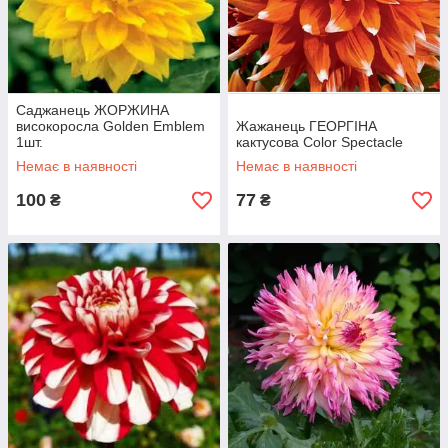
Саджанець ЖОРЖИНА
високоросла Golden Emblem
Жажанець ГЕОРГІНА
1шт.
кактусова Color Spectacle
Немає в наявності
Немає в наявності
100
77
₴
₴