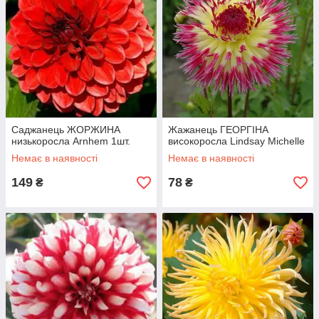
Саджанець ЖОРЖИНА
Жажанець ГЕОРГІНА
низькоросла Arnhem 1шт.
високоросла Lindsay Michelle
Немає в наявності
Немає в наявності
149
78
₴
₴