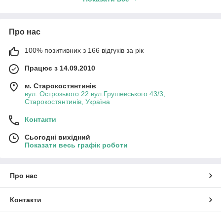
половині серпня, та буде відправлений тим, у першу чергу,
хто зробить замовлення з передоплатою. Ціна фіксуються на
момент замовлення і оплати ― і не змінюються в
Про нас
подальшому, у випадку зміни курсу євро, на момент
відвантаження.
100% позитивних з 166 відгуків за рік
Працює з 14.09.2010
м. Старокостянтинів
вул. Острозького 22 вул.Грушевського 43/3,
Старокостянтинів, Україна
Контакти
Сьогодні вихідний
Показати весь графік роботи
Про нас
Контакти