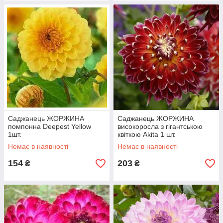
Саджанець ЖОРЖИНА
Саджанець ЖОРЖИНА
помпонна Deepest Yellow
високоросла з гігантською
1шт.
квіткою Akita 1 шт.
Немає в наявності
Немає в наявності
154
203
₴
₴