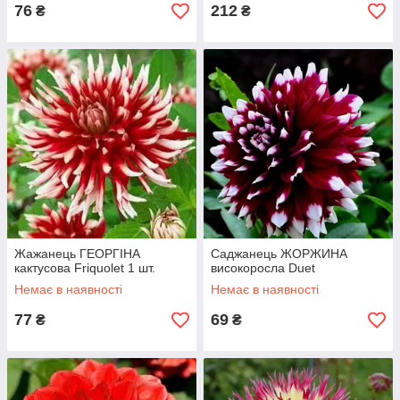
76
212
₴
₴
Жажанець ГЕОРГІНА
Саджанець ЖОРЖИНА
кактусова Friquolet 1 шт.
високоросла Duet
Немає в наявності
Немає в наявності
77
69
₴
₴