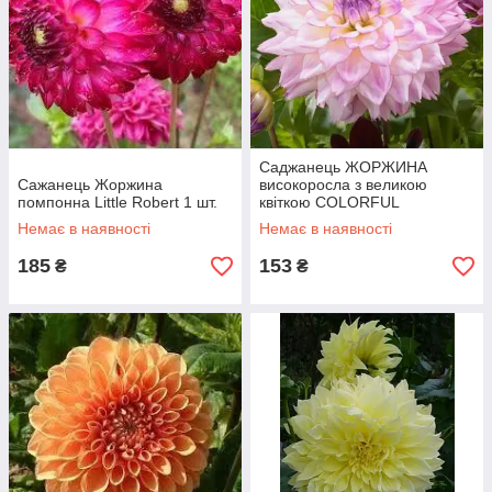
Саджанець ЖОРЖИНА
Сажанець Жоржина
високоросла з великою
помпонна Little Robert 1 шт.
квіткою COLORFUL
INVESTMENT 1шт.
Немає в наявності
Немає в наявності
185
153
₴
₴