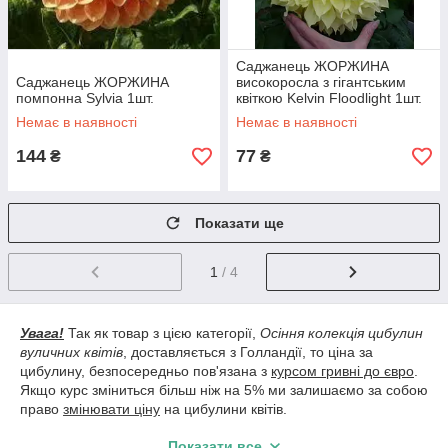
Саджанець ЖОРЖИНА
Саджанець ЖОРЖИНА
високоросла з гігантським
помпонна Sylvia 1шт.
квіткою Kelvin Floodlight 1шт.
Немає в наявності
Немає в наявності
144
77
₴
₴
Показати ще
1
/ 4
Увага!
Так як товар з цією категорії,
Осіння колекція цибулин
вуличних квітів
, доставляється з Голландії, то ціна за
цибулину, безпосередньо пов'язана з
курсом гривні до євро
.
Якщо курс зміниться більш ніж на 5% ми залишаємо за собою
право
змінювати ціну
на цибулини квітів.
Весь асортимент цибулин з'явитися у продажу в першій
Показати все