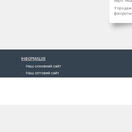
євро. Якщ
У продаж 
фіксуютьс
ІНФОРМАЦІЯ
Наш основний сайт
Наш оптовий сайт