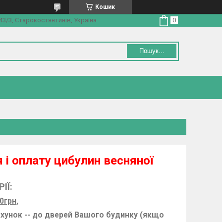
Кошик
3/3, Старокостянтинів, Україна
Пошук...
 і оплату цибулин весняної
ІЇ:
0грн
,
ахунок -- до дверей Вашого будинку (якщо