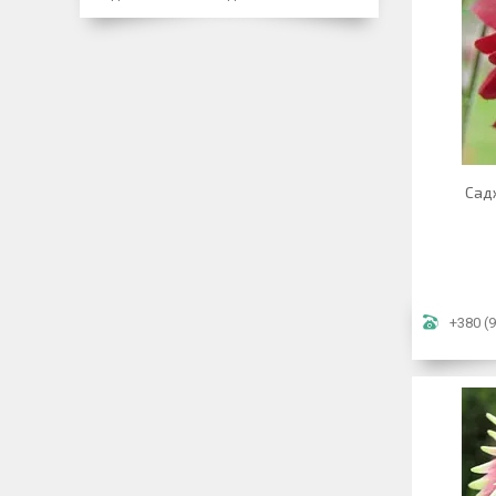
Садж
+380 (9