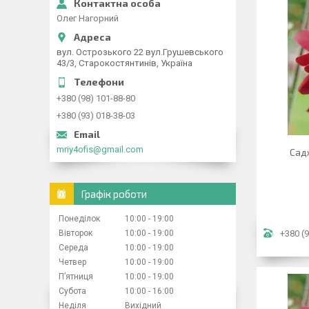
Олег Нагорний
вул. Острозького 22 вул.Грушевського
43/3, Старокостянтинів, Україна
+380 (98) 101-88-80
+380 (93) 018-38-03
mriy4ofis@gmail.com
Садж
Графік роботи
Понеділок
10:00
19:00
Вівторок
10:00
19:00
+380 (9
Середа
10:00
19:00
Четвер
10:00
19:00
Пʼятниця
10:00
19:00
Субота
10:00
16:00
Неділя
Вихідний