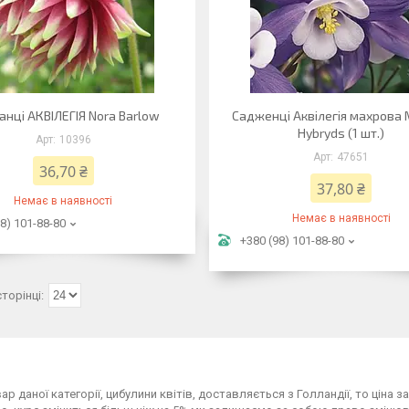
нці АКВІЛЕГІЯ Nora Barlow
Садженці Аквілегія махрова
Hybryds (1 шт.)
10396
47651
36,70 ₴
37,80 ₴
Немає в наявності
Немає в наявності
8) 101-88-80
+380 (98) 101-88-80
вар даної категорії, цибулини квітів, доставляється з Голландії, то ціна