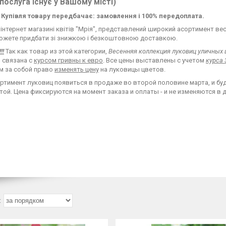
послуга існує у Вашому місті)
S. Купівля товару передбачає: замовлення і 100% передоплата.
інтернет магазині квітів "Мрія", представлений широкий асортимент веснян
ожете придбати зі знижкою і безкоштовною доставкою.
!!
Так как товар из этой категории,
Весенняя коллекция луковиц уличных 
 связана с
курсом гривны к евро
. Все цены выставлены с учетом
курса 
м за собой право
изменять цену
на луковицы цветов.
ртимент луковиц появиться в продаже во второй половине марта, и буд
ой. Цена фиксируются на момент заказа и оплаты - и не изменяются в 