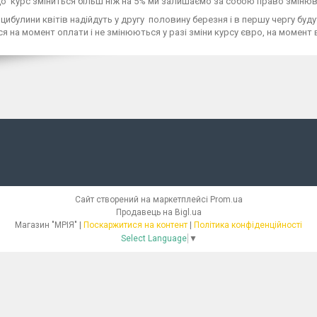
о курс зміниться більш ніж на 5% ми залишаємо за собою право змінюват
цибулини квітів надійдуть у другу половину березня і в першу чергу буду
я на момент оплати і не змінюються у разі зміни курсу євро, на момент
Сайт створений на маркетплейсі
Prom.ua
Продавець на Bigl.ua
Магазин "МРІЯ" |
Поскаржитися на контент
|
Політика конфіденційності
Select Language
▼