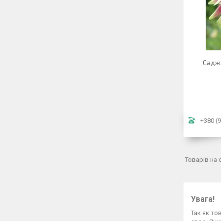
Саджа
+380 (9
Увага!
Так як то