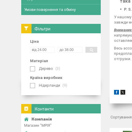
така 
P. 
Умови повернення та обміну
У нашому 
завжди м
Фільтри
Внимание!
напрямую
оставляе
Ціна
Весь ассо
предоплат
отгрузки.
Матеріал
Дерево
3
Країна виробник
Нідерланди
9
Контакти
Магазин "МРІЯ"