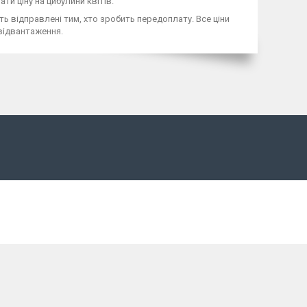
и ціну на цибулини квітів.
ть відправлені тим, хто зробить передоплату. Все ціни
 відвантаження.