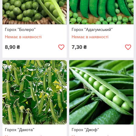
Горох "Болеро"
Горох "Адагумський"
Немає в наявності
Немає в наявності
8,90
7,30
₴
₴
Горох "Дакота"
Горох "Джоф"