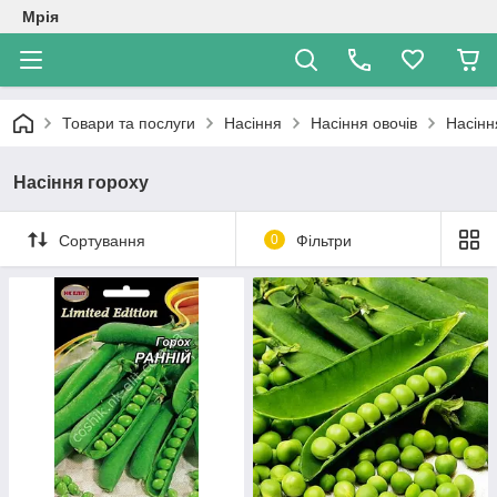
Мрія
Товари та послуги
Насіння
Насіння овочів
Насінн
Насіння гороху
Сортування
0
Фільтри