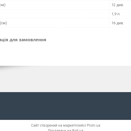
см)
12 див.
1,9 л.
(см)
16 див.
ація для замовлення
Сайт створений на маркетплейсі
Prom.ua
Продавець на Bigl.ua