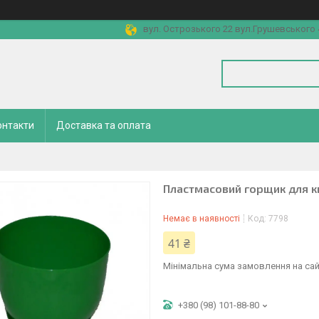
вул. Острозького 22 вул.Грушевського 4
онтакти
Доставка та оплата
Пластмасовий горщик для кв
Немає в наявності
Код:
7798
41 ₴
Мінімальна сума замовлення на сай
+380 (98) 101-88-80