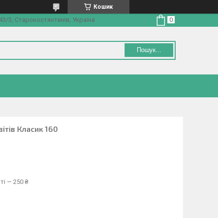
Кошик
3/3, Старокостянтинів, Україна
Пошук...
ітів Класик 160
ті — 250 ₴