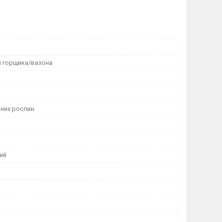
я горщика/вазона
тних рослин
ий