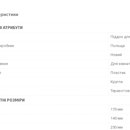
еристики
І АТРИБУТИ
Піддон дл
виробник
Польща
Новий
ення
Для кімна
л
Пластик
Кругла
Теракотов
ТНІ РОЗМІРИ
170 мм
140 мм
250 мм