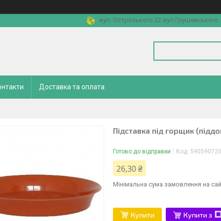
вул. Острозького 22 вул.Грушевського 4
онтакти
Доставка та оплата
Підставка під горщик (піддо
Готово до відправки
Код:
59059072
26,30 ₴
Мінімальна сума замовлення на сай
Купити
Купити з