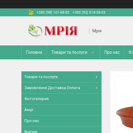
+380 (98) 101-88-80
+380 (93) 018-38-03
Мрія
Головна
Товари та послуги
Про нас
К
Товари та послуги
Замовлення Доставка Оплата
Фотогалерея
Акції
Про нас
Відгуки