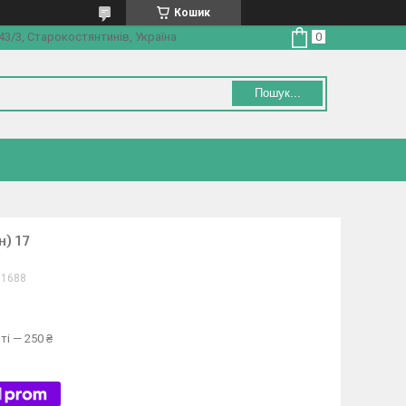
Кошик
3/3, Старокостянтинів, Україна
Пошук...
н) 17
01688
ті — 250 ₴