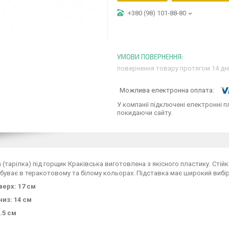
+380 (98) 101-88-80
повернення товару протягом 14 дн
У компанії підключені електронні п
покидаючи сайту.
 (тарілка) під горщик Краківська виготовлена з якісного пластику. Стій
 буває в теракотовому та білому кольорах. Підставка має широкий вибі
верх: 17 см
низ: 14 см
.5 см