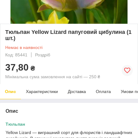
Тюльпан Yellow Lizard папуговий цибулина (1
шт.)
Немає в наявності
Код: 85441
Роздріб
37,80
₴
Мінімальна сума замовлення на сайті — 250 ₴
Опис
Характеристики
Доставка
Оплата
Умови п
Опис
Тюльпан
Yellow Lizard — виграшний сорт для флористів і ландшафтних