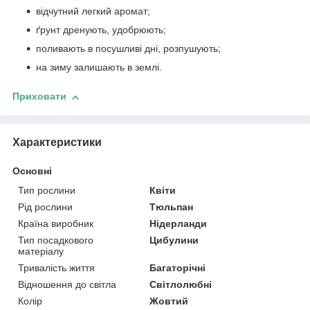
відчутний легкий аромат;
ґрунт дренують, удобрюють;
поливають в посушливі дні, розпушують;
на зиму залишають в землі.
Приховати
Характеристики
Основні
Тип рослини
Квіти
Рід рослини
Тюльпан
Країна виробник
Нідерланди
Тип посадкового
Цибулини
матеріалу
Тривалість життя
Багаторічні
Відношення до світла
Світлолюбні
Колір
Жовтий