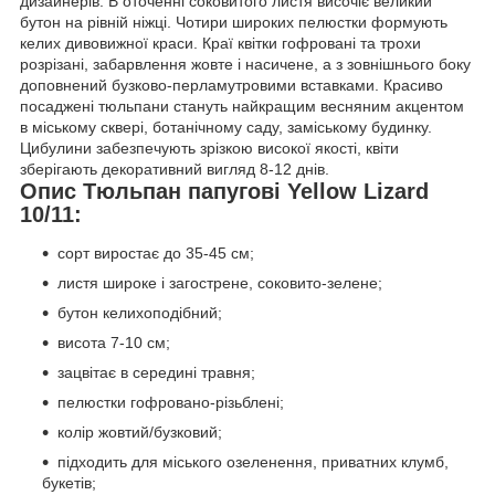
дизайнерів. В оточенні соковитого листя височіє великий
бутон на рівній ніжці. Чотири широких пелюстки формують
келих дивовижної краси. Краї квітки гофровані та трохи
розрізані, забарвлення жовте і насичене, а з зовнішнього боку
доповнений бузково-перламутровими вставками. Красиво
посаджені тюльпани стануть найкращим весняним акцентом
в міському сквері, ботанічному саду, заміському будинку.
Цибулини забезпечують зрізкою високої якості, квіти
зберігають декоративний вигляд 8-12 днів.
Опис Тюльпан папугові Yellow Lizard
10/11:
сорт виростає до 35-45 см;
листя широке і загострене, соковито-зелене;
бутон келихоподібний;
висота 7-10 см;
зацвітає в середині травня;
пелюстки гофровано-різьблені;
колір жовтий/бузковий;
підходить для міського озеленення, приватних клумб,
букетів;