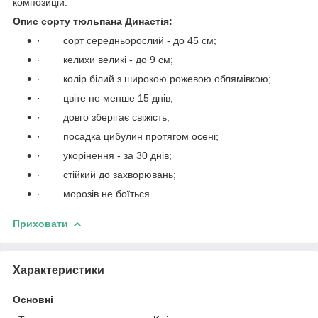
композицій.
Опис сорту тюльпана Династія:
· сорт середньорослий - до 45 см;
· келихи великі - до 9 см;
· колір білий з широкою рожевою облямівкою;
· цвіте не менше 15 днів;
· довго зберігає свіжість;
· посадка цибулин протягом осені;
· укорінення - за 30 днів;
· стійкий до захворювань;
· морозів не боїться.
Приховати
Характеристики
Основні