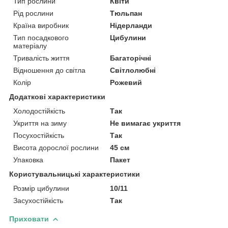
Тип рослини
Квіти
Рід рослини
Тюльпан
Країна виробник
Нідерланди
Тип посадкового
Цибулини
матеріалу
Тривалість життя
Багаторічні
Відношення до світла
Світлолюбні
Колір
Рожевий
Додаткові характеристики
Холодостійкість
Так
Укриття на зиму
Не вимагає укриття
Посухостійкість
Так
Висота дорослої рослини
45 см
Упаковка
Пакет
Користувальницькі характеристики
Розмір цибулини
10/11
Засухостійкість
Так
Приховати