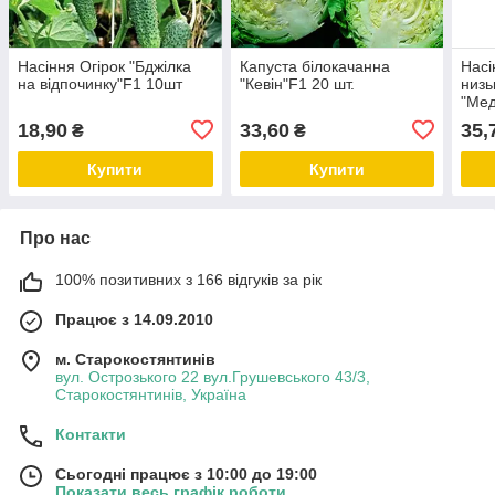
Насіння Огірок "Бджілка
Капуста білокачанна
Насі
на відпочинку"F1 10шт
"Кевін"F1 20 шт.
низь
"Мед
18,90
33,60
35,
₴
₴
Купити
Купити
Про нас
100% позитивних з 166 відгуків за рік
Працює з 14.09.2010
м. Старокостянтинів
вул. Острозького 22 вул.Грушевського 43/3,
Старокостянтинів, Україна
Контакти
Сьогодні працює з 10:00 до 19:00
Показати весь графік роботи