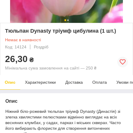
Тюльпан Dynasty тріумф цибулина (1 шт.)
Немає в наявності
Код: 14124
Роздріб
26,30
₴
Мінімальна сума замовлення на сайті — 250 ₴
Опис
Характеристики
Доставка
Оплата
Умови п
Опис
Ніжний біло-рожевий тюльпан тріумф Dynasty (Династія) зі
злегка хвилястими пелюстками відмінно виглядає на всіх
весняних клумбах, у садах, парках і міських скверах. Часто
його вибирають флористи для створення витончених