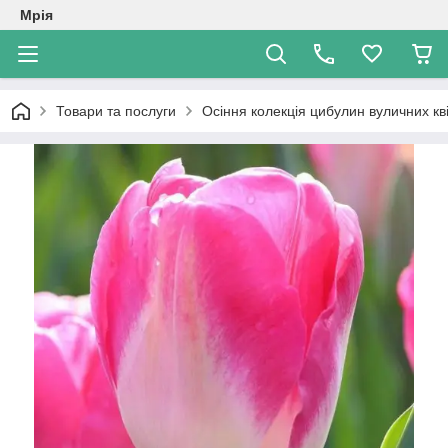
Мрія
Товари та послуги
Осіння колекція цибулин вуличних кві