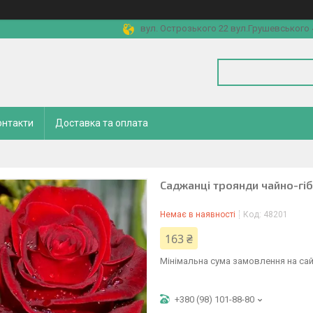
вул. Острозького 22 вул.Грушевського 4
онтакти
Доставка та оплата
Саджанці троянди чайно-гіб
Немає в наявності
Код:
48201
163 ₴
Мінімальна сума замовлення на сай
+380 (98) 101-88-80