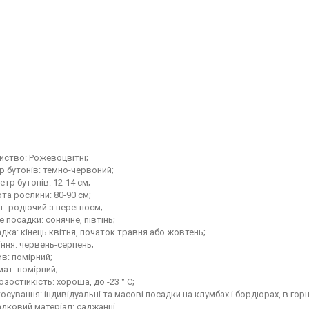
йство: Рожевоцвітні;
р бутонів: темно-червоний;
етр бутонів: 12-14 см;
та рослини: 80-90 см;
т: родючий з перегноєм;
е посадки: сонячне, півтінь;
дка: кінець квітня, початок травня або жовтень;
іння: червень-серпень;
в: помірний;
ат: помірний;
зостійкість: хороша, до -23 ° С;
осування: індивідуальні та масові посадки на клумбах і бордюрах, в горщ
дковий матеріал: саджанці.