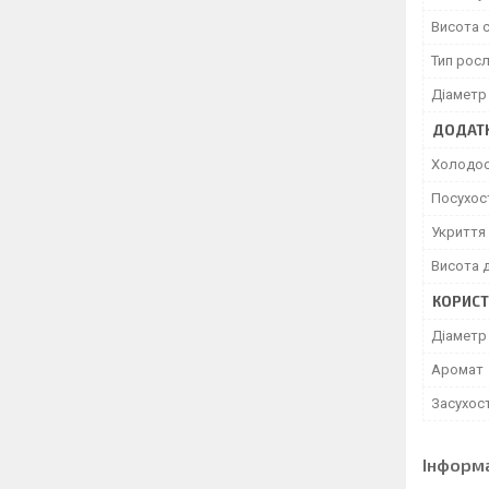
Висота 
Тип рос
Діаметр
ДОДАТК
Холодос
Посухост
Укриття 
Висота 
КОРИСТ
Діаметр
Аромат
Засухост
Інформ