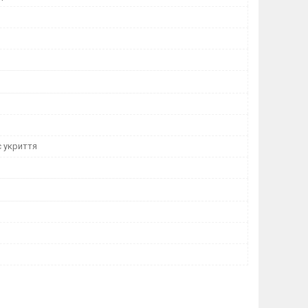
ь
є укриття