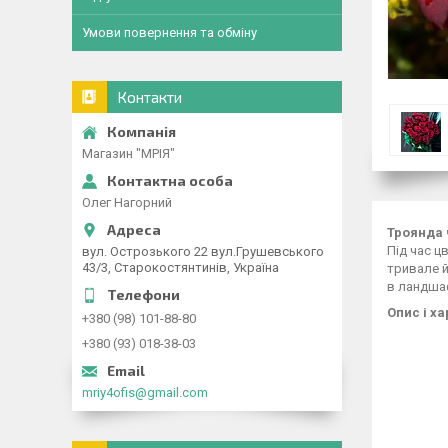
Умови повернення та обміну
Контакти
Магазин "МРІЯ"
Олег Нагорний
Троянда ч
Під час ц
вул. Острозького 22 вул.Грушевського
43/3, Старокостянтинів, Україна
тривале й
в ландшаф
Опис і х
+380 (98) 101-88-80
+380 (93) 018-38-03
mriy4ofis@gmail.com