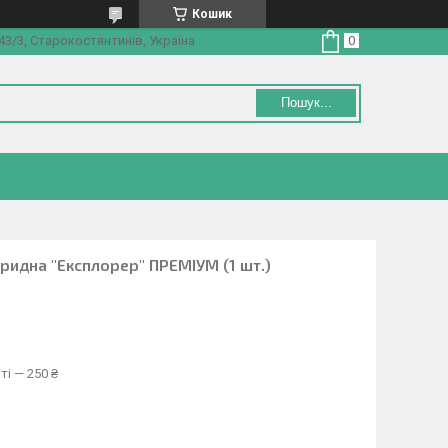
Кошик
3/3, Старокостянтинів, Україна
Пошук...
ридна "Експлорер" ПРЕМІУМ (1 шт.)
ті — 250 ₴