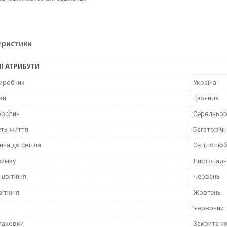
еристики
І АТРИБУТИ
виробник
Україна
ки
Троянда
рослин
Середньор
сть життя
Багаторічн
ння до світла
Світлолюб
зимку
Листопадн
цвітіння
Червень
вітіння
Жовтень
Червоний
упаковки
Закрита к