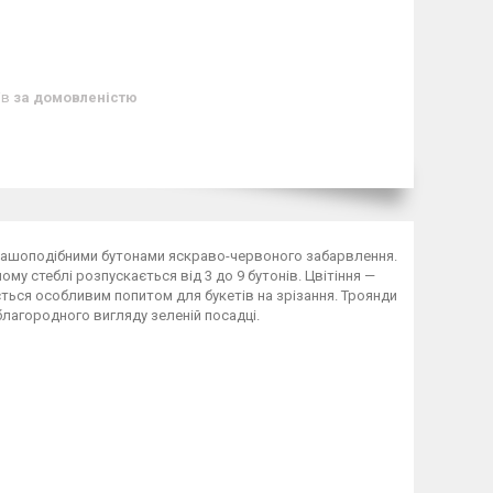
ів
за домовленістю
чашоподібними бутонами яскраво-червоного забарвлення.
ому стеблі розпускається від 3 до 9 бутонів. Цвітіння —
ється особливим попитом для букетів на зрізання. Троянди
благородного вигляду зеленій посадці.