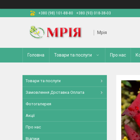
+380 (98) 101-88-80
+380 (93) 018-38-03
Мрія
Головна
Товари та послуги
Про нас
К
Товари та послуги
Замовлення Доставка Оплата
Фотогалерея
Акції
Про нас
Відгуки