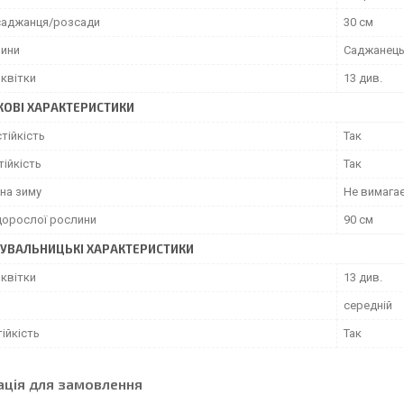
саджанця/розсади
30 см
лини
Саджанец
 квітки
13 див.
ОВІ ХАРАКТЕРИСТИКИ
тійкість
Так
ійкість
Так
на зиму
Не вимага
дорослої рослини
90 см
УВАЛЬНИЦЬКІ ХАРАКТЕРИСТИКИ
 квітки
13 див.
середній
ійкість
Так
ація для замовлення