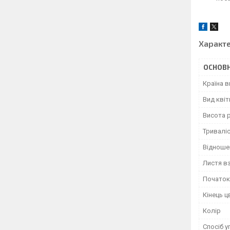
Характ
ОСНОВН
Країна 
Вид квіт
Висота 
Тривалі
Відноше
Листя в
Початок 
Кінець ц
Колір
Спосіб 