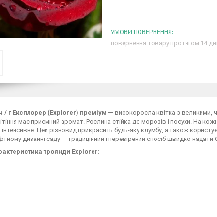
повернення товару протягом 14 дн
 / г Експлорер (Explorer) преміум —
високоросла квітка з великими, 
вітіння має приємний аромат. Рослина стійка до морозів і посухи. На кожн
 інтенсивне. Цей різновид прикрасить будь-яку клумбу, а також користу
тному дизайні саду — традиційний і перевірений спосіб швидко надати 
арактеристика троянди Explorer: