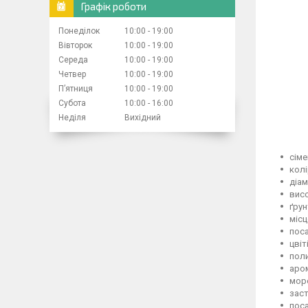
Графік роботи
Понеділок
10:00
19:00
Вівторок
10:00
19:00
Середа
10:00
19:00
Четвер
10:00
19:00
Пʼятниця
10:00
19:00
Субота
10:00
16:00
Неділя
Вихідний
сіме
колі
діам
висо
ґрун
місц
поса
цвіт
поли
аром
моро
заст
поса