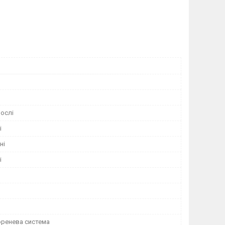
ослі
і
ні
і
оренева система