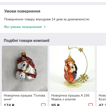
Умови повернення
Повернення товару впродовж 14 днів за домовленістю
Всі умови повернення
Подібні товари компанії
Новорічна іграшка "Голова
Новорічна іграшка А 156
Ново
коня"
Мавпа з альтом
Козл
174
95
47,
₴
₴