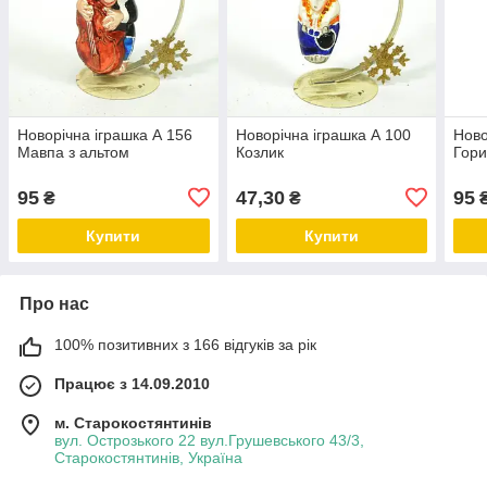
Новорічна іграшка А 156
Новорічна іграшка А 100
Ново
Мавпа з альтом
Козлик
Гор
95
47,30
95
₴
₴
Купити
Купити
Про нас
100% позитивних з 166 відгуків за рік
Працює з 14.09.2010
м. Старокостянтинів
вул. Острозького 22 вул.Грушевського 43/3,
Старокостянтинів, Україна