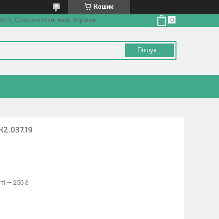
Кошик
3/3, Старокостянтинів, Україна
Пошук...
К2.037.19
ті — 250 ₴