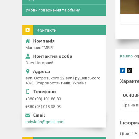
Умови повернення та обміну
Контакти
Магазин "МРІЯ"
Кашпо
кер
Олег Нагорний
вул. Острозького 22 вул.Грушевського
Характ
43/3, Старокостянтинів, Україна
ОСНОВН
+380 (98) 101-88-80
Країна 
+380 (93) 018-38-03
Інформ
mriy4ofis@gmail.com
Ціна:
1 ₴