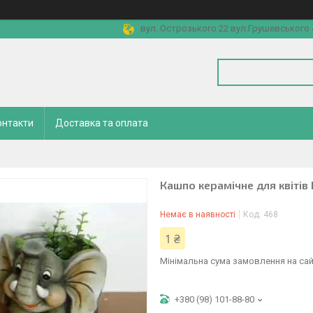
вул. Острозького 22 вул.Грушевського 4
онтакти
Доставка та оплата
Кашпо керамічне для квітів 
Немає в наявності
Код:
468
1 ₴
Мінімальна сума замовлення на сай
+380 (98) 101-88-80