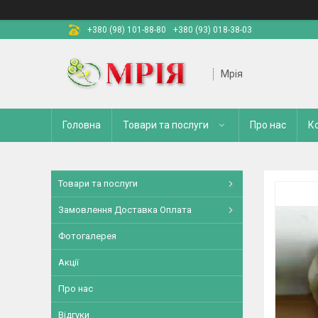
+380 (98) 101-88-80
+380 (93) 018-38-03
Мрія
Головна
Товари та послуги
Про нас
К
Товари та послуги
Замовлення Доставка Оплата
Фотогалерея
Акції
Про нас
Відгуки