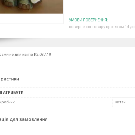
повернення товару протягом 14 дн
амічне для квітів К2.037.19
еристики
І АТРИБУТИ
виробник
Китай
ація для замовлення