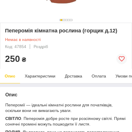
Пеперомія кімнатна рослина (горщик д.12)
Немає в наявності
Код: 47854
Роздріб
250
₴
Опис
Характеристики
Доставка
Оплата
Умови п
Опис
Пеперомії — ідеальні кімнатні рослини для початківців,
оскільки вони не вимагають уваги.
СВІТЛО
. Пеперомія добре росте при розсіяному світлі. Прямі
сонячні промені можуть пошкодити її листя.
ПОЛИВ.
Як правило, вони не переносять перезволоження.