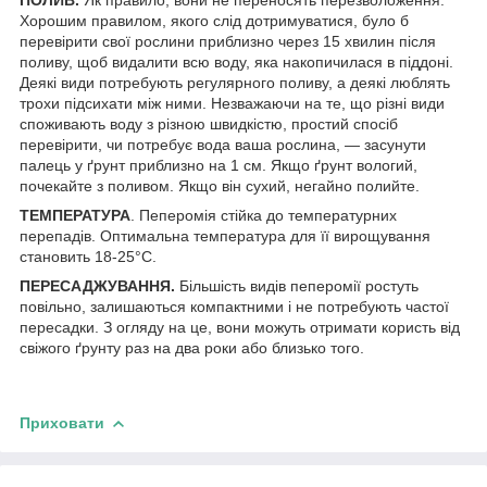
Хорошим правилом, якого слід дотримуватися, було б
перевірити свої рослини приблизно через 15 хвилин після
поливу, щоб видалити всю воду, яка накопичилася в піддоні.
Деякі види потребують регулярного поливу, а деякі люблять
трохи підсихати між ними. Незважаючи на те, що різні види
споживають воду з різною швидкістю, простий спосіб
перевірити, чи потребує вода ваша рослина, — засунути
палець у ґрунт приблизно на 1 см. Якщо ґрунт вологий,
почекайте з поливом. Якщо він сухий, негайно полийте.
ТЕМПЕРАТУРА
. Пеперомія стійка до температурних
перепадів. Оптимальна температура для її вирощування
становить 18-25°C.
ПЕРЕСАДЖУВАННЯ.
Більшість видів пеперомії ростуть
повільно, залишаються компактними і не потребують частої
пересадки. З огляду на це, вони можуть отримати користь від
свіжого ґрунту раз на два роки або близько того.
Приховати