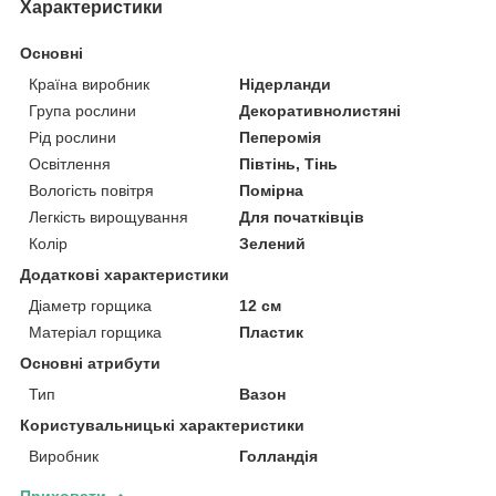
Характеристики
Основні
Країна виробник
Нідерланди
Група рослини
Декоративнолистяні
Рід рослини
Пеперомія
Освітлення
Півтінь, Тінь
Вологість повітря
Помірна
Легкість вирощування
Для початківців
Колір
Зелений
Додаткові характеристики
Діаметр горщика
12 см
Матеріал горщика
Пластик
Основні атрибути
Тип
Вазон
Користувальницькі характеристики
Виробник
Голландія
Приховати