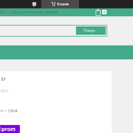
Кошик
3/3, Старокостянтинів, Україна
Пошук...
 2г
04835
ті — 250 ₴