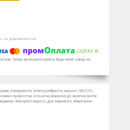
ів
за домовленістю
латежі. Тепер ви можете купити будь-який товар не
орми, поверхність злегка ребриста, масою 130-210 г.
тенсивно приростає з початку вересня до жовтня (коли
і відмінні. Використовують для зимового зберігання.