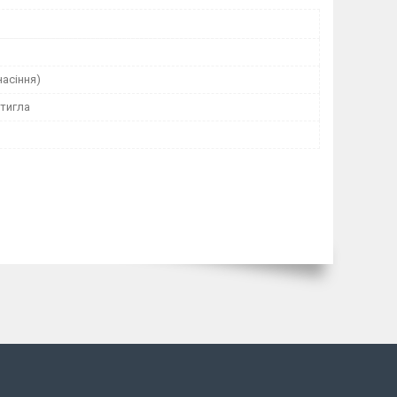
насіння)
тигла