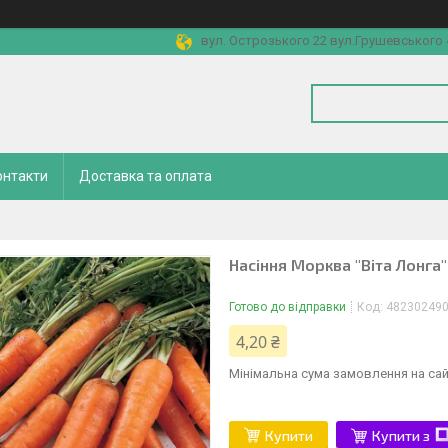
вул. Острозького 22 вул.Грушевського 4
онтакти
Доставка та оплата
Насіння Морква "Віта Лонга"
Готово до відправки
Код:
48230249
4,20 ₴
Мінімальна сума замовлення на сай
Купити
Купити з