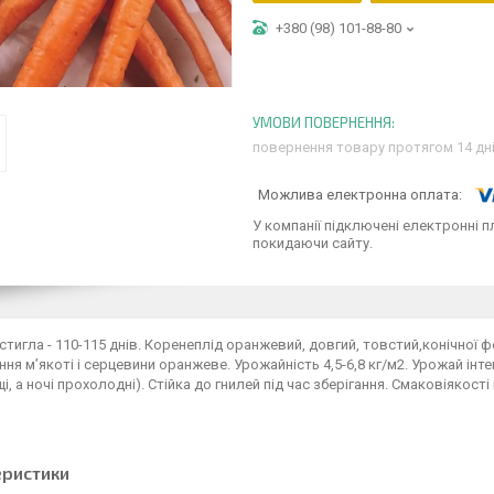
+380 (98) 101-88-80
повернення товару протягом 14 дн
У компанії підключені електронні п
покидаючи сайту.
тигла - 110-115 днів. Коренеплід оранжевий, довгий, товстий,конічної ф
ня м’якоті і серцевини оранжеве. Урожайність 4,5-6,8 кг/м2. Урожай ін
і, а ночі прохолодні). Стійка до гнилей під час зберігання. Смаковіякост
еристики