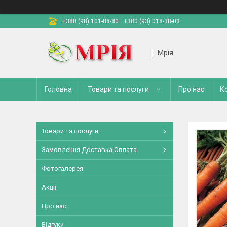
+380 (98) 101-88-80
+380 (93) 018-38-03
Мрія
Головна
Товари та послуги
Про нас
К
Товари та послуги
Замовлення Доставка Оплата
Фотогалерея
Акції
Про нас
Відгуки