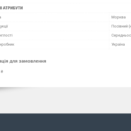
І АТРИБУТИ
а
Морква
укції
Посівний (
иглості
Середньос
виробник
Україна
ація для замовлення
 ₴