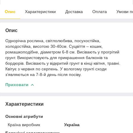
Опис
Характеристики
Доставка
Оплата
Умови п
Опис
Однорічна рослина, світлолюбива, посухостійка,
холодостійка, висотою 30-40см. Суцвіття – кошик,
ромашкоподібне, діаметром 6-8 см. Висівають у прогрітий
грунт. Використовують для прикрашення балконів та
бордюрів. Висівають у відкритий грунт в кінці квітня, травні.
Квітує з червня по серпень. У вологому грунті сходи
з’являються на 7-8-й день після посіву.
Приховати
Характеристики
Основні атрибути
Країна виробник
Україна
Ботанічні характеристики