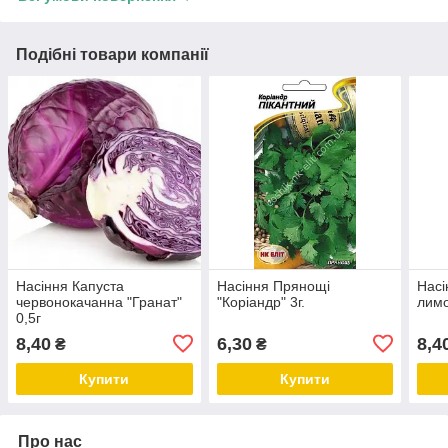
Подібні товари компанії
Насіння Капуста
Насіння Прянощі
Насі
червонокачанна "Гранат"
"Коріандр" 3г.
лимо
0,5г
8,40
6,30
8,4
₴
₴
Купити
Купити
Про нас