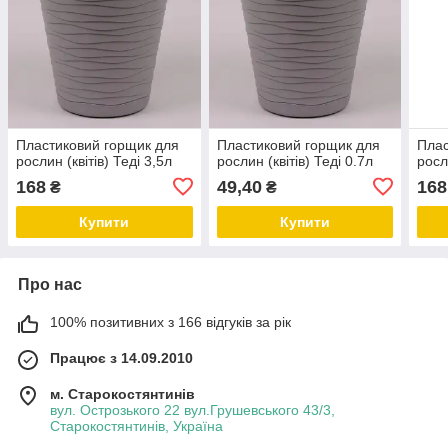
Пластиковий горщик для
Пластиковий горщик для
Плас
рослин (квітів) Теді 3,5л
рослин (квітів) Теді 0.7л
росл
168
49,40
168
₴
₴
Купити
Купити
Про нас
100% позитивних з 166 відгуків за рік
Працює з 14.09.2010
м. Старокостянтинів
вул. Острозького 22 вул.Грушевського 43/3,
Старокостянтинів, Україна