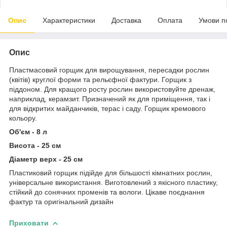
Опис
Характеристики
Доставка
Оплата
Умови п
Опис
Пластмасовий горщик для вирощування, пересадки рослин
(квітів) круглої форми та рельєфної фактури. Горщик з
піддоном. Для кращого росту рослин використовуйте дренаж,
наприклад, керамзит. Призначений як для приміщення, так і
для відкритих майданчиків, терас і саду. Горщик кремового
кольору.
Об'єм - 8 л
Висота - 25 см
Діаметр верх - 25 см
Пластиковий горщик підійде для більшості кімнатних рослин,
універсальне використання. Виготовлений з якісного пластику,
стійкий до сонячних променів та вологи. Цікаве поєднання
фактур та оригінальний дизайн
Приховати