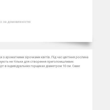
ів
за домовленістю
и з ароматними зірочками квітів. Під час цвітіння рослина
овують не тільки для створення приголомшливих
рт в індивідуальних горщиках діаметром 10 см. Саме