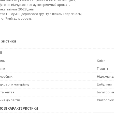
іння настає у квітні та триває протягом 8-10 днів;
бутонів відчувається дуже приємний аромат;
нка займає 20-28 днів;
трат – суміш дернового ґрунту з піском і перегноєм;
 стійкий до морозів.
еристики
І
лини
Квіти
лини
Гіацинт
виробник
Нідерланд
адкового матеріалу
Цибулини
сть життя
Багаторічн
ння до світла
Світлолюб
ОВІ ХАРАКТЕРИСТИКИ