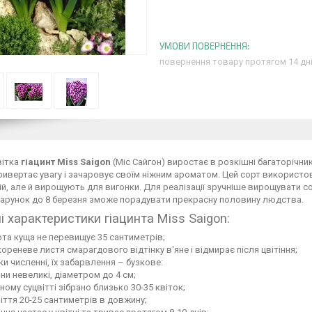
повернення товару протягом 14 дн
вітка
гіацинт Miss Saigon
(Міс Сайгон) виростає в розкішні багаторічник
ривертає увагу і зачаровує своїм ніжним ароматом. Цей сорт використ
й, але й вирощують для вигонки. Для реалізації зручніше вирощувати со
дарунок до 8 березня зможе порадувати прекрасну половину людства.
і характеристики гіацинта Miss Saigon:
та куща не перевищує 35 сантиметрів;
ореневе листя смарагдового відтінку в'яне і відмирає після цвітіння;
ки численні, їх забарвлення – бузкове:
ни невеликі, діаметром до 4 см;
ному суцвітті зібрано близько 30-35 квіток;
іття 20-25 сантиметрів в довжину;