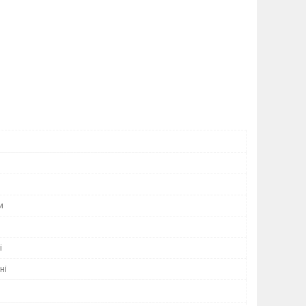
и
і
ні