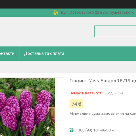
вул. Острозького 22 вул.Грушевського 4
онтакти
Доставка та оплата
Гіацинт Miss Saigon 18/19 ц
Немає в наявності
Код:
9664
74 ₴
Мінімальна сума замовлення на сай
+380 (98) 101-88-80