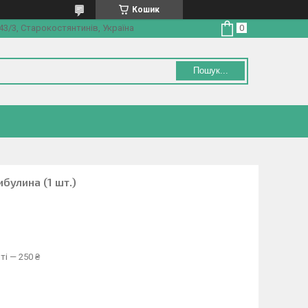
Кошик
3/3, Старокостянтинів, Україна
Пошук...
ибулина (1 шт.)
ті — 250 ₴