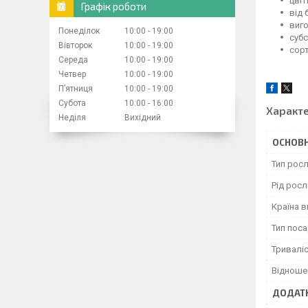
цвіт
Графік роботи
від 
виго
Понеділок
10:00
19:00
субс
Вівторок
10:00
19:00
сорт
Середа
10:00
19:00
Четвер
10:00
19:00
Пʼятниця
10:00
19:00
Субота
10:00
16:00
Характ
Неділя
Вихідний
ОСНОВН
Тип рос
Рід рос
Країна 
Тип пос
Тривалі
Відноше
ДОДАТК