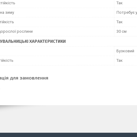
тійкість
Так
на зиму
Потребує 
ійкість
Так
дорослої рослини
30 см
УВАЛЬНИЦЬКІ ХАРАКТЕРИСТИКИ
Бузковий
ійкість
Так
ація для замовлення