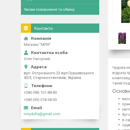
Умови повернення та обміну
Контакти
Магазин "МРІЯ"
Олег Нагорний
Чудова к
відразу п
вул. Острозького 22 вул.Грушевського
43/3, Старокостянтинів, Україна
композиці
такий по
Основн
+380 (98) 101-88-80
висо
+380 (93) 018-38-03
прик
квіт
mriy4ofis@gmail.com
буто
в од
суцв