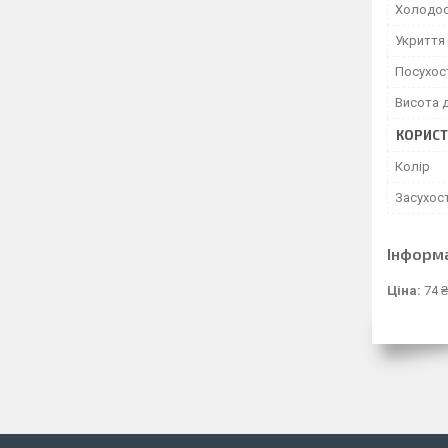
Холодос
Укриття 
Посухост
Висота 
КОРИСТ
Колір
Засухост
Інформ
Ціна:
74 ₴