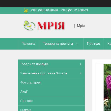
+380 (98) 101-88-80
+380 (93) 018-38-03
Мрія
Головна
Товари та послуги
Про нас
К
Товари та послуги
Замовлення Доставка Оплата
Фотогалерея
Акції
Про нас
Відгуки