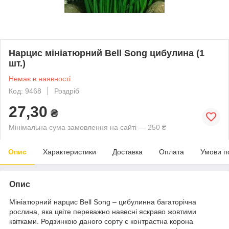
Нарцис мініатюрний Bell Song цибулина (1
шт.)
Немає в наявності
Код: 9468
Роздріб
27,30
₴
Мінімальна сума замовлення на сайті — 250 ₴
Опис
Характеристики
Доставка
Оплата
Умови п
Опис
Мініатюрний нарцис Bell Song – цибулинна багаторічна
рослина, яка цвіте переважно навесні яскраво жовтими
квітками. Родзинкою даного сорту є контрастна корона