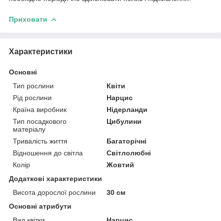
Приховати
Характеристики
Основні
Тип рослини
Квіти
Рід рослини
Нарцис
Країна виробник
Нідерланди
Тип посадкового
Цибулини
матеріалу
Тривалість життя
Багаторічні
Відношення до світла
Світлолюбні
Колір
Жовтий
Додаткові характеристики
Висота дорослої рослини
30 см
Основні атрибути
Вид квітки
Нарцис