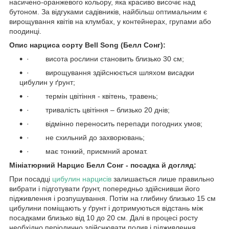
насичено-оранжевого кольору, яка красиво височіє над
бутоном. За відгуками садівників, найбільш оптимальним є
вирощування квітів на клумбах, у контейнерах, групами або
поодинці.
Опис нарциса сорту Bell Song (Белл Сонг):
· висота рослини становить близько 30 см;
· вирощування здійснюється шляхом висадки
цибулин у ґрунт;
· термін цвітіння - квітень, травень;
· тривалість цвітіння – близько 20 днів;
· відмінно переносить перепади погодних умов;
· не схильний до захворювань;
· має тонкий, приємний аромат.
Мініатюрний Нарцис Белл Сонг - посадка й догляд:
При посадці
цибулин нарцисів
залишається лише правильно
вибрати і підготувати ґрунт, попередньо здійснивши його
підживлення і розпушування. Потім на глибину близько 15 см
цибулини поміщають у ґрунт і дотримуються відстань між
посадками близько від 10 до 20 см. Далі в процесі росту
необхідно періодично здійснювати полив і підживлення.