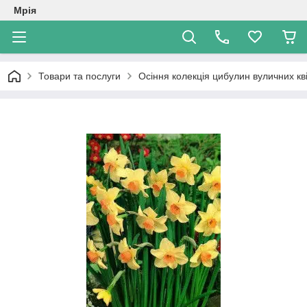
Мрія
Товари та послуги
Осіння колекція цибулин вуличних кві