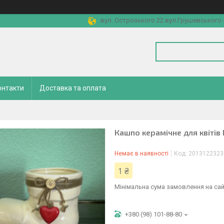
вул. Острозького 22 вул.Грушевського 4
онтакти
Доставка та оплата
Кашпо керамічне для квітів 
Немає в наявності
Код:
2013122323
1 ₴
Мінімальна сума замовлення на сай
+380 (98) 101-88-80