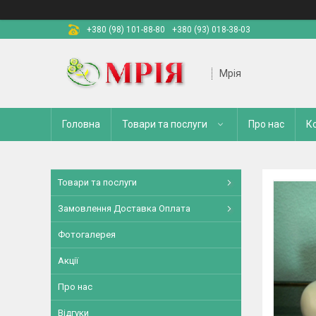
+380 (98) 101-88-80
+380 (93) 018-38-03
Мрія
Головна
Товари та послуги
Про нас
К
Товари та послуги
Замовлення Доставка Оплата
Фотогалерея
Акції
Про нас
Відгуки