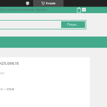
Кошик
3/3, Старокостянтинів, Україна
Пошук...
К25.006.15
405
ті — 250 ₴