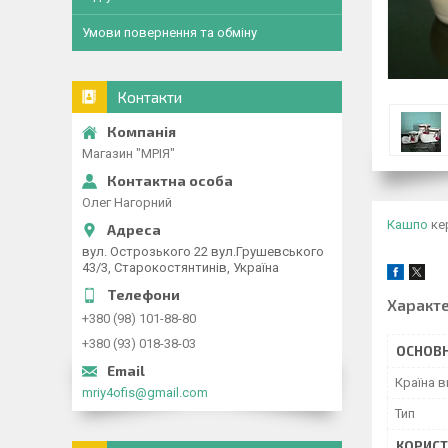
Умови повернення та обміну
Контакти
Магазин "МРІЯ"
Олег Нагорний
Кашпо
кер
вул. Острозького 22 вул.Грушевського
43/3, Старокостянтинів, Україна
Характ
+380 (98) 101-88-80
+380 (93) 018-38-03
ОСНОВН
Країна 
mriy4ofis@gmail.com
Тип
КОРИСТ