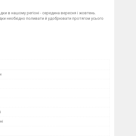
дки в нашому регіоні - середина вересня і жовтень.
садки необхідно поливати й удобрювати протягом усього
и
і
ні