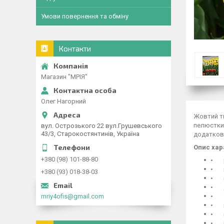
Умови повернення та обміну
Контакти
Магазин "МРІЯ"
Олег Нагорний
Жовтий тю
пелюстки 
вул. Острозького 22 вул.Грушевського
43/3, Старокостянтинів, Україна
додатково
Опис хар
+380 (98) 101-88-80
• р
• в
+380 (93) 018-38-03
• ви
• ді
mriy4ofis@gmail.com
• з
• п
• п
• пе