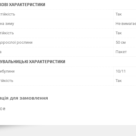
ОВІ ХАРАКТЕРИСТИКИ
тійкість
Так
на зиму
Не вимага
ійкість
Так
дорослої рослини
50 см
а
Пакет
УВАЛЬНИЦЬКІ ХАРАКТЕРИСТИКИ
цибулини
10/11
ійкість
Так
ація для замовлення
0 ₴