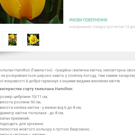
повернення товару протягом 14 дн
льпан Hamilton (Гамільтон) - граційна і велична квітка, неповторна св
не розкриваються широко навіть у сонячну погоду, тим самим зачаров
ї яскравості й добре гармонує з іншими видами весняних квітів.
актеристик сорту тюльпана Hamilton:
озмір цибулини 10/11 см;
исота рослини 50 см;
сота келиха квітки - у межах від 6 до 8 см;
аметр квітки тюльпана - до 8 см;
апах приємний;
ідходить для зрізання;
елюстки жовтого кольору з густою бахромою;
ріод цвітіння – квітень;