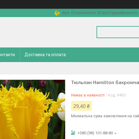
вул. Острозького 22 вул.Грушевського 4
онтакти
Доставка та оплата
Тюльпан Hamilton бахромчат
Немає в наявності
Код:
9493
29,40 ₴
Мінімальна сума замовлення на сай
+380 (98) 101-88-80