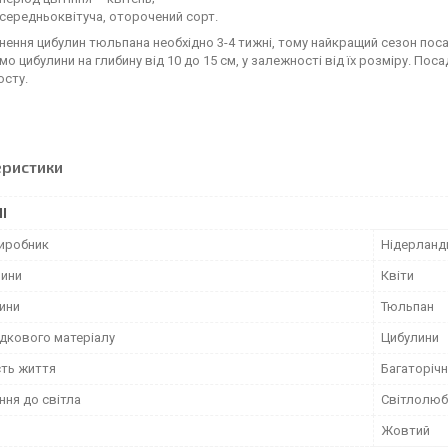
ередньоквітуча, оторочений сорт.
нення цибулин тюльпана необхідно 3-4 тижні, тому найкращий сезон поса
о цибулини на глибину від 10 до 15 см, у залежності від їх розміру. По
осту.
еристики
І
виробник
Нідерланд
лини
Квіти
лини
Тюльпан
адкового матеріалу
Цибулини
сть життя
Багаторічн
ння до світла
Світлолюб
Жовтий