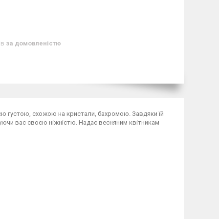
ів
за домовленістю
оєю густою, схожою на кристали, бахромою. Завдяки їй
уючи вас своєю ніжністю. Надає весняним квітникам