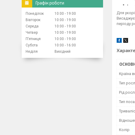
Графік роботи
• с
Для укорі
Понеділок
10:00
19:00
Висаджуєм
Вівторок
10:00
19:00
періоду р
Середа
10:00
19:00
Четвер
10:00
19:00
Пʼятниця
10:00
19:00
Субота
10:00
16:00
Характ
Неділя
Вихідний
ОСНОВН
Країна 
Тип рос
Рід рос
Тип пос
Тривалі
Відноше
Колір