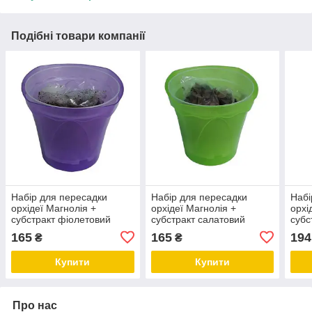
Подібні товари компанії
Набір для пересадки
Набір для пересадки
Набі
орхідеї Магнолія +
орхідеї Магнолія +
орхі
субстракт фіолетовий
субстракт салатовий
субс
165
165
194
₴
₴
Купити
Купити
Про нас