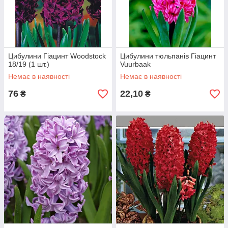
Цибулини Гіацинт Woodstock
Цибулини тюльпанів Гіацинт
18/19 (1 шт.)
Vuurbaak
Немає в наявності
Немає в наявності
76
22,10
₴
₴