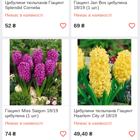
Цибулини тюльпанів Гіацинт
Гіацинт Jan Bos цибулина
Splendid Cornelia
18/19 (1 шт.)
Немає в наявності
Немає в наявності
52
69
₴
₴
Гіацинт Miss Saigon 18/19
Цибулини тюльпанів Гіацинт
цибулина (1 шт.)
Haarlem City of 18/19
Немає в наявності
Немає в наявності
74
49,40
₴
₴