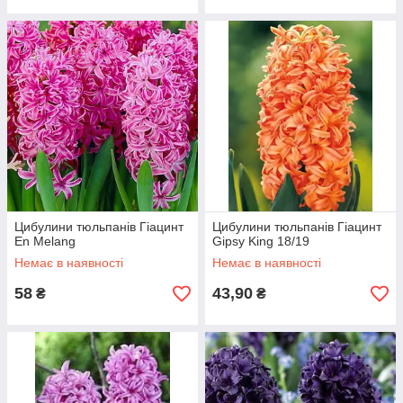
Цибулини тюльпанів Гіацинт
Цибулини тюльпанів Гіацинт
En Melang
Gipsy King 18/19
Немає в наявності
Немає в наявності
58
43,90
₴
₴