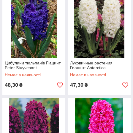
трьох тижнів. Існує багато різновидів гіацинта з квітами
рожевих, червоних, блакитних, фіолетових, білих і жовтих
відтінків.
Купити гіацинти в нашому
інтернет-магазині "МРІЯ"
можна з
будь-якого регіону України. Ми доставляємо
цибулини
гіацинтів службами доставки
по всій Україні. Якість
цибулинних рослин підтверджується гарантійними
сертифікатами.
Цибулини тюльпанів Гіацинт
Луковичные растения
Peter Stuyvesant
Гиацинт Antarctica
Немає в наявності
Немає в наявності
48,30
47,30
₴
₴