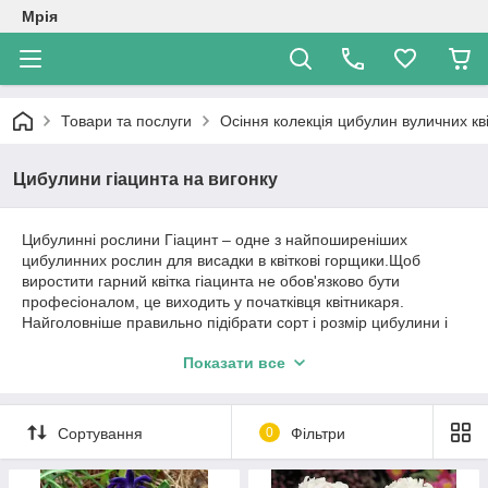
Мрія
Товари та послуги
Осіння колекція цибулин вуличних кві
Цибулини гіацинта на вигонку
Цибулинні рослини Гіацинт – одне з найпоширеніших
цибулинних рослин для висадки в квіткові горщики.Щоб
виростити гарний квітка гіацинта не обов'язково бути
професіоналом, це виходить у початківця квітникаря.
Найголовніше правильно підібрати сорт і розмір цибулини і
прекрасний квітка гіацинта буде радувати Вас і Ваших
Показати все
близьких.
У гіацинта безлисте квітконіс, на якому розташовуються
більше тридцяти щільно сидять, чудово пахнуть квіток у
Сортування
0
Фільтри
вигляді дзвіночків. Кожна цибулина випускає по одному іноді
два квітконоса, висотою 20-25 см. Воскові квіти досягають в
довжину до 2 см, тримаються, не в'янучи, протягом двох-