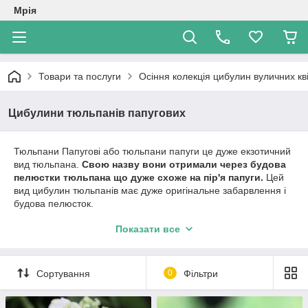
Мрія
Товари та послуги
Осіння колекція цибулин вуличних кві
Цибулини тюльпанів папугових
Тюльпани Папугові або тюльпани папуги це дуже екзотичний
вид тюльпана.
Свою назву вони отримали через будова
пелюстки тюльпана що дуже схоже на пір'я папуги.
Цей
вид цибулин тюльпанів має дуже оригінальне забарвлення і
будова пелюсток.
Висота тюльпанів дуже різна, від 25см до 60см.
, тому
Показати все
можна вважати їх універсальними при посадці.
Цей вид тюльпанів бажано садити групою, тоді виходять дуже
гарні композиції. Якщо Ви наважилися посадити цей тюльпан
Сортування
0
Фільтри
, то потрібно вибрати таке помста де го буде видно з будь-
якої сторони.