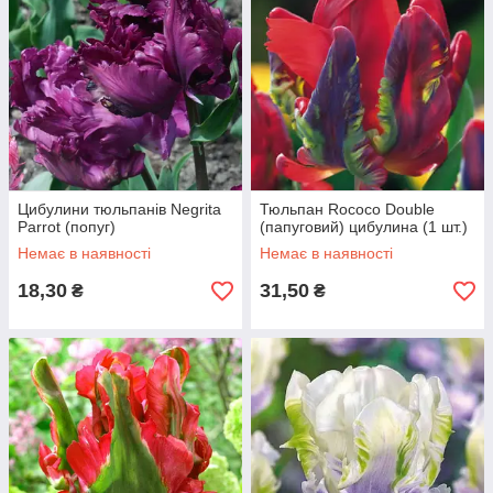
Цибулини тюльпанів Negrita
Тюльпан Rococo Double
Parrot (попуг)
(папуговий) цибулина (1 шт.)
Немає в наявності
Немає в наявності
18,30
31,50
₴
₴