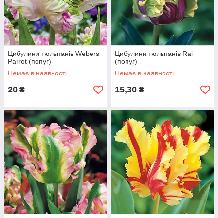
Цибулини тюльпанів Webers
Цибулини тюльпанів Rai
Parrot (попуг)
(попуг)
Немає в наявності
Немає в наявності
20
15,30
₴
₴