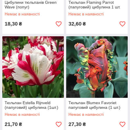
Цибулини тюльпанів Green
Тюльпан Flaming Parrot
Wave (попуг)
(папуговий) цибулина 1 шт.
Немає в наявності
Немає в наявності
18,30
32,60
₴
₴
Тюльпан Estella Rijnveld
Тюльпан Blumex Favoriet
(папуговий) цибулина (1шт.)
папуговий цибулина (1 шт.)
Немає в наявності
Немає в наявності
21,70
27,30
₴
₴