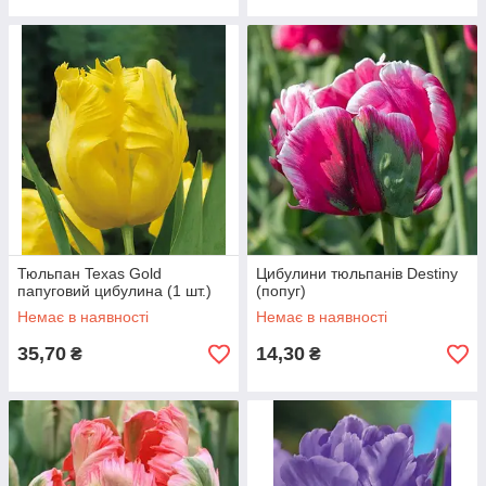
Тюльпан Texas Gold
Цибулини тюльпанів Destiny
папуговий цибулина (1 шт.)
(попуг)
Немає в наявності
Немає в наявності
35,70
14,30
₴
₴