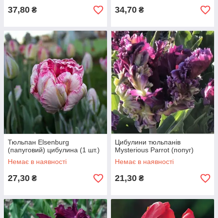
37,80
34,70
₴
₴
Тюльпан Elsenburg
Цибулини тюльпанів
(папуговий) цибулина (1 шт.)
Mysterious Parrot (попуг)
Немає в наявності
Немає в наявності
27,30
21,30
₴
₴