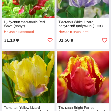
Цибулини тюльпанів Red
Тюльпан White Lizard
Wave (попуг)
папуговий цибулина (1 шт.)
Немає в наявності
Немає в наявності
31,10
31,50
₴
₴
Тюльпан Yellow Lizard
Тюльпан Bright Parrot